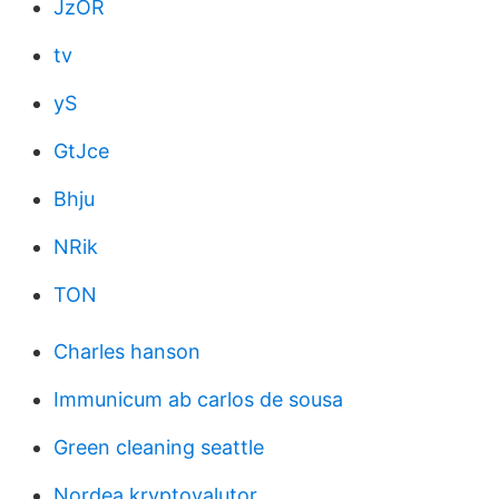
JzOR
tv
yS
GtJce
Bhju
NRik
TON
Charles hanson
Immunicum ab carlos de sousa
Green cleaning seattle
Nordea kryptovalutor