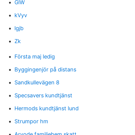
GlW
kVyv
lgjb
Zk
Första maj ledig
Byggingenjör på distans
Sandkullevägen 8
Specsavers kundtjänst
Hermods kundtjänst lund
Strumpor hm
Arvode familjehem skatt